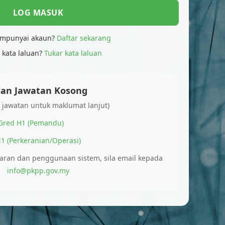
LOG MASUK
mpunyai akaun?
Daftar sekarang
 kata laluan?
Tukar kata laluan
lan Jawatan Kosong
a jawatan untuk maklumat lanjut)
Gred H1 (Pemandu)
1 (Perkeranian/Operasi)
taran dan penggunaan sistem, sila email kepada
info@pkpp.gov.my