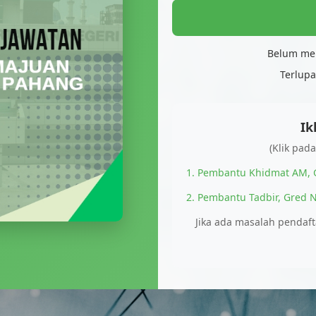
Belum me
Terlupa
Ik
(Klik pad
1. Pembantu Khidmat AM, 
2. Pembantu Tadbir, Gred N
Jika ada masalah pendaf